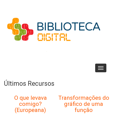
Passar
para
o
conteúdo
principal
Toggle
navigati
Últimos Recursos
O que levava
Transformações do
comigo?
gráfico de uma
(Europeana)
função