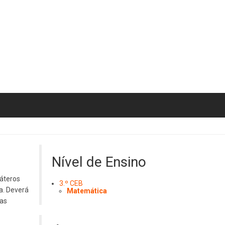
Nível de Ensino
láteros
3.º CEB
a. Deverá
Matemática
das