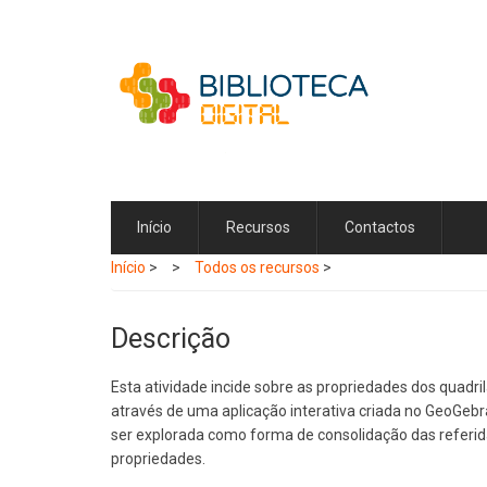
Passar
para
o
conteúdo
principal
Início
Recursos
Contactos
Início
>
Todos os recursos
>
Descrição
Esta atividade incide sobre as propriedades dos quadri
através de uma aplicação interativa criada no GeoGebr
ser explorada como forma de consolidação das referi
propriedades.