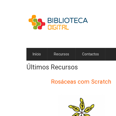
Passar
para
o
conteúdo
principal
Início
Recursos
Contactos
Últimos Recursos
Rosáceas com Scratch