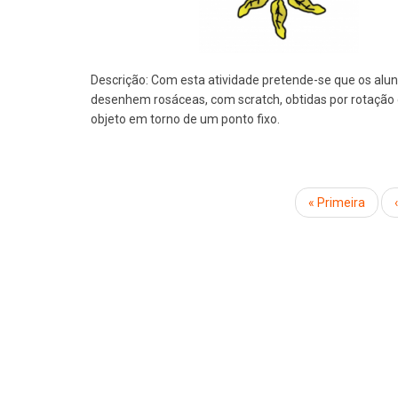
Descrição:
Com esta atividade pretende-se que os alu
desenhem rosáceas, com scratch, obtidas por rotação
objeto em torno de um ponto fixo.
Paginação
Primeira
« Primeira
página