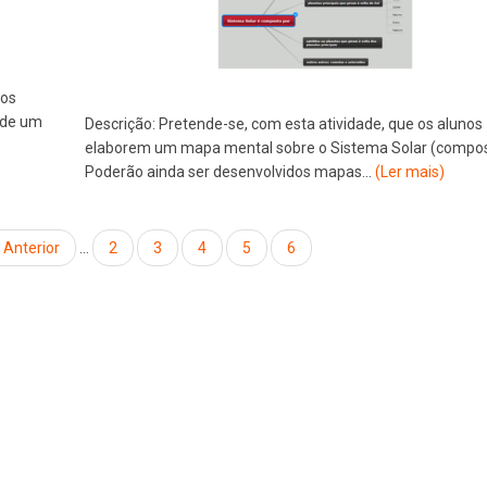
nos
 de um
Descrição:
Pretende-se, com esta atividade, que os alunos
elaborem um mapa mental sobre o Sistema Solar (compos
Poderão ainda ser desenvolvidos mapas…
(Ler mais)
Página
‹ Anterior
…
Page
2
Page
3
Page
4
Page
5
Página
6
anterior
atual