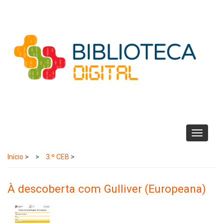
Passar
para
o
conteúdo
principal
Toggle
navigati
Início
>
3.º CEB
>
À descoberta com Gulliver (Europeana)