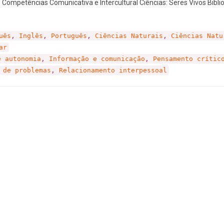
 Competências Comunicativa e Intercultural Ciências: Seres Vivos Bibli
uês
,
Inglês
,
Português
,
Ciências Naturais
,
Ciências Natu
ar
e autonomia
,
Informação e comunicação
,
Pensamento crític
 de problemas
,
Relacionamento interpessoal