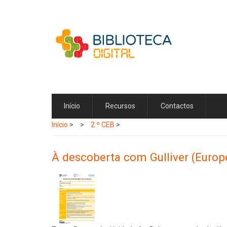
Passar
para
o
conteúdo
principal
Início
Recursos
Contactos
Início
>
2.º CEB
>
À descoberta com Gulliver (Europ