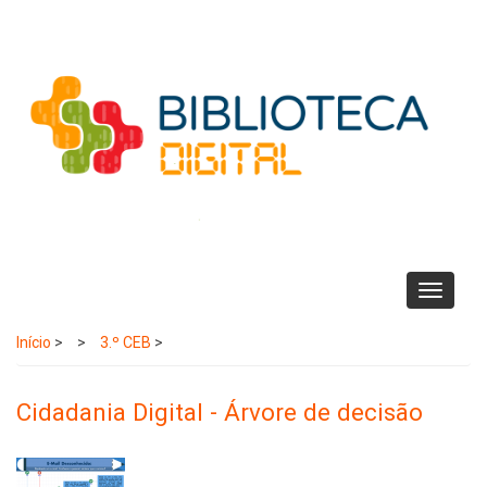
Passar
para
o
conteúdo
principal
Toggle
navigati
Início
>
3.º CEB
>
Cidadania Digital - Árvore de decisão